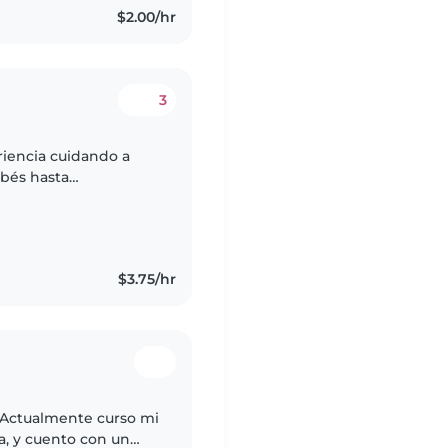
$2.00/hr
3
riencia cuidando a
ebés hasta
tiva y paciente. Tengo
$3.75/hr
 Actualmente curso mi
ía, y cuento con un