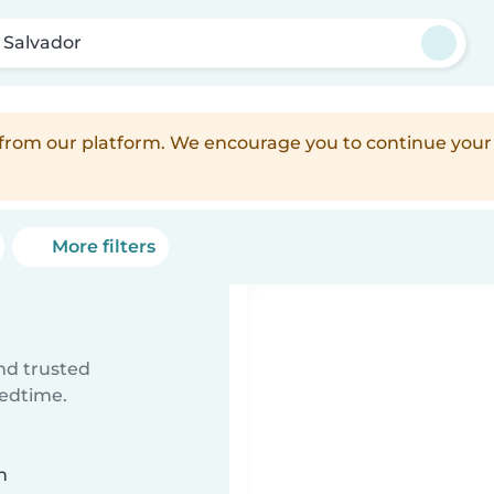
 Salvador
d from our platform. We encourage you to continue you
More filters
ind trusted
bedtime.
n