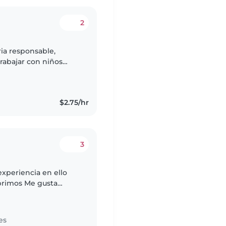
2
ria responsable,
trabajar con niños
uidado infantil, tengo
$2.75/hr
3
experiencia en ello
primos Me gusta
rtir nuevas
es