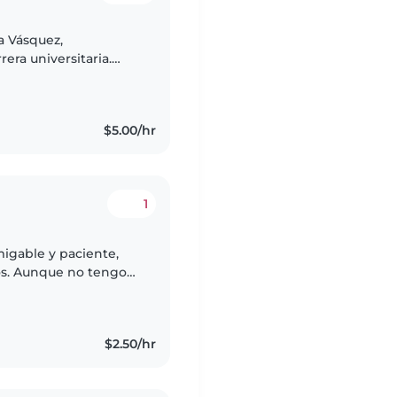
a Vásquez,
era universitaria.
e estuve rodeada de
$5.00/hr
1
migable y paciente,
ios. Aunque no tengo
la universidad y me
$2.50/hr