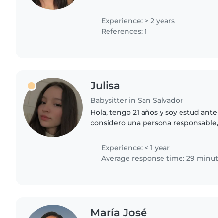
bachillerato en APS (salud) además
activo en voluntariados..
Experience: > 2 years
References: 1
Julisa
Babysitter in San Salvador
Hola, tengo 21 años y soy estudiante 
considero una persona responsable, 
de confianza. Disfruto cuidar niños, 
contribuir a que..
Experience: < 1 year
Average response time: 29 minu
María José