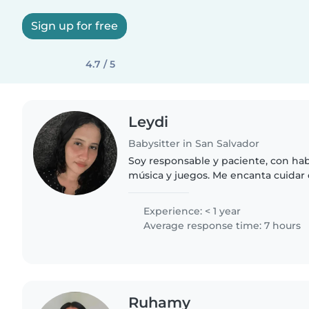
Sign up for free
4.7 / 5
Leydi
Babysitter in San Salvador
Soy responsable y paciente, con hab
música y juegos. Me encanta cuidar
(bebés, preescolares y niños en eda
dispuesto/a a..
Experience: < 1 year
Average response time: 7 hours
Ruhamy