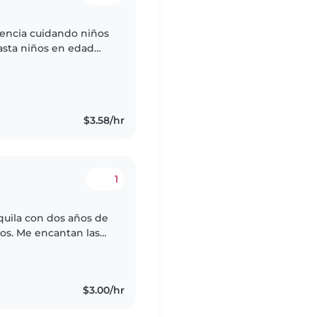
iencia cuidando niños
asta niños en edad
e de iglesia, donde
$3.58/hr
1
quila con dos años de
os. Me encantan las
s para mantener a los
$3.00/hr