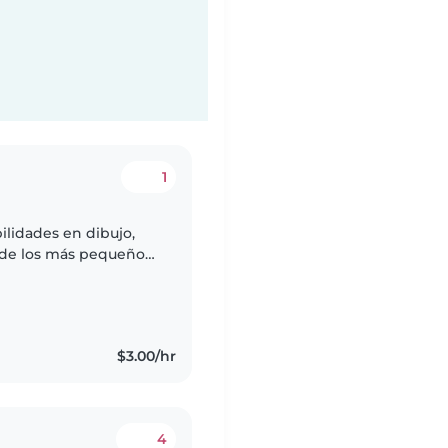
1
ilidades en dibujo,
 de los más pequeños
d de caminar). Estoy
$3.00/hr
4