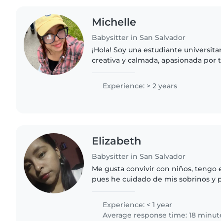
Michelle
Babysitter in San Salvador
¡Hola! Soy una estudiante universita
creativa y calmada, apasionada por 
pequeños. Aunque soy nueva en el c
habilidades como..
Experience: > 2 years
Elizabeth
Babysitter in San Salvador
Me gusta convivir con niños, tengo 
pues he cuidado de mis sobrinos y 
mucho lo que hago Me gusta compa
experiencias hacer actividades..
Experience: < 1 year
Average response time: 18 minut