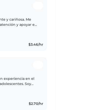
nte y cariñosa. Me
 atención y apoyar en
o organizada, puntual
$3.46/hr
on experiencia en el
 adolescentes. Soy
pleto. Me encanta
$2.70/hr