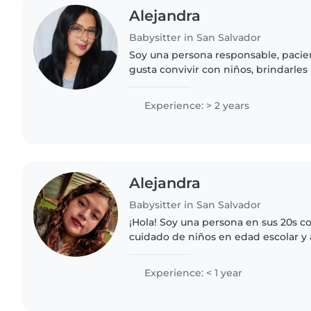
Alejandra
Babysitter in San Salvador
Soy una persona responsable, pacie
gusta convivir con niños, brindarles
sus actividades diarias. Me consider
y comprometida..
Experience: > 2 years
Alejandra
Babysitter in San Salvador
¡Hola! Soy una persona en sus 20s c
cuidado de niños en edad escolar y
madre y tengo un bachillerato com
hacer manualidades y..
Experience: < 1 year