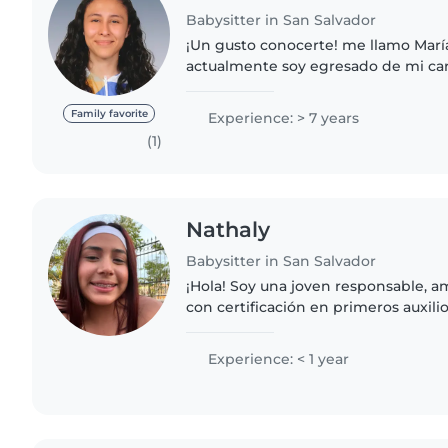
Babysitter in San Salvador
¡Un gusto conocerte! me llamo Marí
actualmente soy egresado de mi carr
Realmente amo a los niños, siempr
ellos por lo que me gusta cuidar..
Family favorite
Experience: > 7 years
(1)
Nathaly
Babysitter in San Salvador
¡Hola! Soy una joven responsable, a
con certificación en primeros auxil
experiencia formal, estoy cursando 
encanta trabajar..
Experience: < 1 year