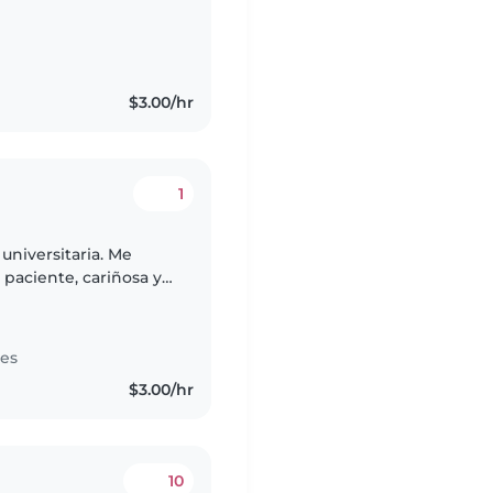
 de ser miembro
$3.00/hr
1
universitaria. Me
paciente, cariñosa y
jugar con ellos y
tes
$3.00/hr
10