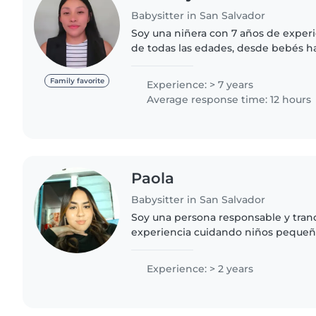
Babysitter in San Salvador
Soy una niñera con 7 años de exper
de todas las edades, desde bebés h
escolar. He trabajado en un ambient
he acompañado a..
Family favorite
Experience: > 7 years
Average response time: 12 hours
Paola
Babysitter in San Salvador
Soy una persona responsable y tran
experiencia cuidando niños pequeñ
manualidades, la música y los juego
peques entretenidos...
Experience: > 2 years