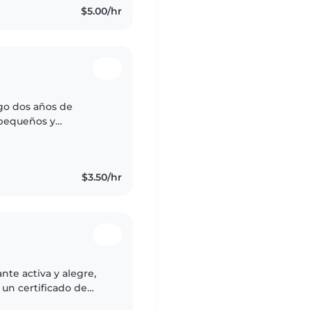
$5.00/hr
ngo dos años de
 pequeños y
e, y me divierto
$3.50/hr
nte activa y alegre,
un certificado de
és y un poco de