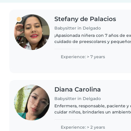
Stefany de Palacios
Babysitter in Delgado
¡Apasionada niñera con 7 años de ex
cuidado de preescolares y pequeño
Me encanta leer, hacer manualidade
tareas. Busco crear..
Experience: > 7 years
Diana Carolina
Babysitter in Delgado
Enfermera, responsable, paciente y 
cuidar niños, brindarles un ambient
su bienestar, alimentación y activida
Experience: > 2 years