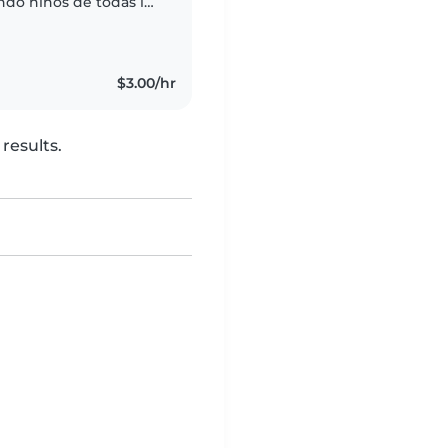
ndo niños de todas las
entos, hacer
$3.00/hr
results.