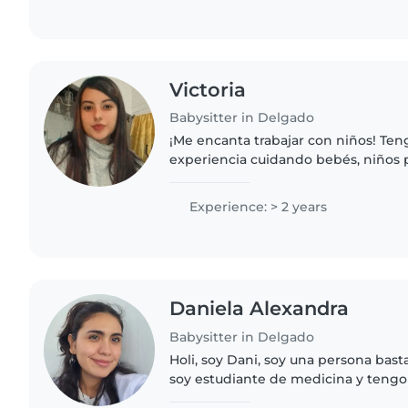
Victoria
Babysitter in Delgado
¡Me encanta trabajar con niños! Te
experiencia cuidando bebés, niños
preescolares. Soy creativa y pacient
dibujando, haciendo manualidades..
Experience: > 2 years
Daniela Alexandra
Babysitter in Delgado
Holi, soy Dani, soy una persona basta
soy estudiante de medicina y tengo 
primero auxilios, puedo hablar ingl