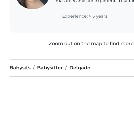
más de 5 años de experiencia cuida
edades. Me encanta dibujar, leer cu
manualidades y jugar..
Experience: > 5 years
Zoom out on the map to find more 
Babysits
Babysitter
Delgado