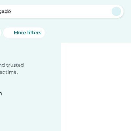
gado
More filters
ind trusted
bedtime.
n