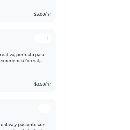
$3.00/hr
1
reativa, perfecta para
experiencia formal,
 dibujar, leer
$3.50/hr
reativa y paciente con