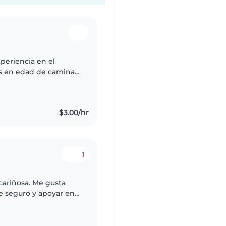
periencia en el
s en edad de caminar!
s y acompañar en las
$3.00/hr
1
cariñosa. Me gusta
e seguro y apoyar en
des diarias.