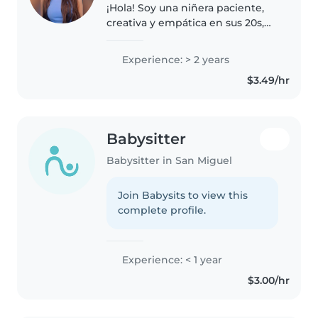
¡Hola! Soy una niñera paciente,
creativa y empática en sus 20s,
con 2 años de experiencia
cuidando niños en edad
Experience: > 2 years
preescolar. Tengo una formación
$3.49/hr
en Educación Inicial y Parvularia,..
Babysitter
Babysitter in San Miguel
Join Babysits to view this
complete profile.
Experience: < 1 year
$3.00/hr