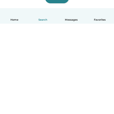
Home
Search
Messages
Favorites
English
How it works
Help
Terms & Privacy
Pricing
Company details
Babysits for Work
Community standards