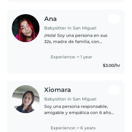
en primeros..
Ana
Babysitter in San Miguel
¡Hola! Soy una persona en sus
32s, madre de familia, con
experiencia en el cuidado de
niños en diferentes edades,
Experience: < 1 year
desde niños pequeños hasta
$3.00/hr
adolescentes. Me encanta leer
cuentos,..
Xiomara
Babysitter in San Miguel
Soy una persona responsable,
amigable y empática con 6 años
de experiencia en el cuidado de
niños en edad preescolar,
Experience: > 6 years
escolar y adolescentes. Tengo