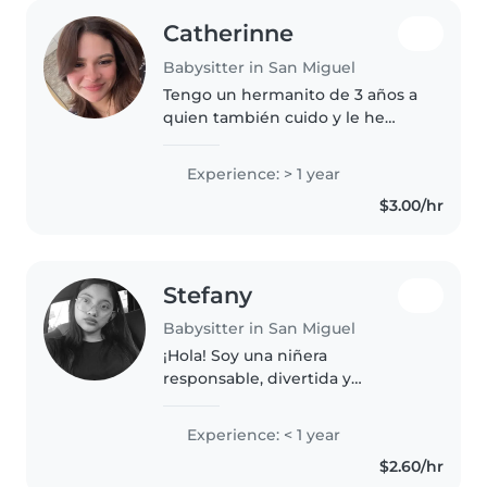
Catherinne
Babysitter in San Miguel
Tengo un hermanito de 3 años a
quien también cuido y le he
enseñado mucho y sobre algo
personal en mi es que me
Experience: > 1 year
gustan las manualidades. Me
$3.00/hr
encanta cantar y jugar , soy muy
respetuosa..
Stefany
Babysitter in San Miguel
¡Hola! Soy una niñera
responsable, divertida y
amigable, lista para cuidar a tus
hijos. Tengo habilidades en
Experience: < 1 year
dibujo, manualidades, música y
$2.60/hr
juegos. Además, estoy certificada