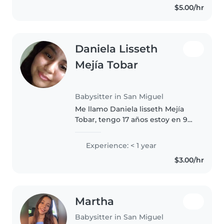
$5.00/hr
certificación en primeros
auxilios..
Daniela Lisseth
Mejía Tobar
Babysitter in San Miguel
Me llamo Daniela lisseth Mejía
Tobar, tengo 17 años estoy en 9
grado, soy responsable, ya eh
cuidado niños/as con
Experience: < 1 year
bipolaridad, he cuidado cuatro
$3.00/hr
niños a la vez, soy amable
paciente..
Martha
Babysitter in San Miguel