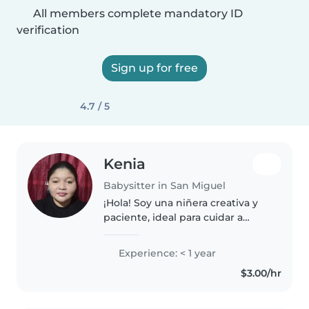
All members complete mandatory ID
verification
Sign up for free
4.7 / 5
Kenia
Babysitter in San Miguel
¡Hola! Soy una niñera creativa y
paciente, ideal para cuidar a
niños en edad preescolar.
Aunque soy nueva en esto,
Experience: < 1 year
tengo habilidades como leer
$3.00/hr
cuentos y hacer manualidades.
Me encantan..