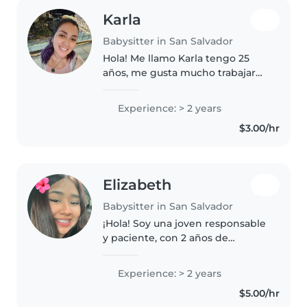
Karla
Babysitter in San Salvador
Hola! Me llamo Karla tengo 25
años, me gusta mucho trabajar
con niños y niñas, soy muy
paciente y dinámica, me gusta
Experience: > 2 years
mucho jugar con ellos. He tenido
$3.00/hr
diversas experiencias con
bebés,..
Elizabeth
Babysitter in San Salvador
¡Hola! Soy una joven responsable
y paciente, con 2 años de
experiencia cuidando niños de
todas las edades. Me encanta
Experience: > 2 years
dibujar, música y jugar con los
$5.00/hr
niños. Estoy cómoda con