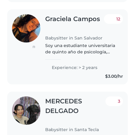
mascotas..
Graciela Campos
12
Babysitter in San Salvador
Soy una estudiante universitaria
(1)
de quinto año de psicología,
busco un empleo de medio
tiempo, tengo 22 años de edad y
Experience: > 2 years
me gusta conocer lugares
$3.00/hr
nuevos, actividades al aire libre
y..
MERCEDES
3
DELGADO
Babysitter in Santa Tecla