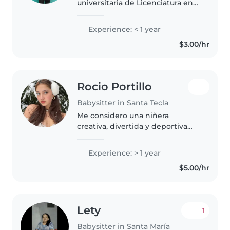
universitaria de Licenciatura en
Psicologia interesada por el
cuidado de niños, tengo
Experience: < 1 year
experiencia con niños en edad
$3.00/hr
preescolar. Me encanta leer
cuentos,..
Rocio Portillo
Babysitter in Santa Tecla
Me considero una niñera
creativa, divertida y deportiva
con 1 año de experiencia
cuidando niños de todas las
Experience: > 1 year
edades, incluyendo bebés,
$5.00/hr
preescolares, escolares y niños
pequeños. Actualmente..
Lety
1
Babysitter in Santa María