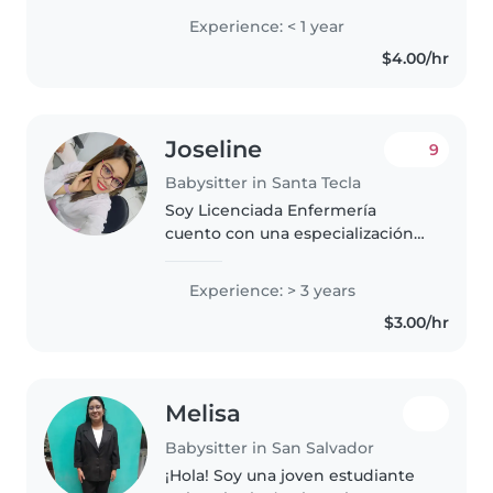
una licenciatura en psicología.
Experience: < 1 year
Me encanta dibujar, leer libros
$4.00/hr
Además, estoy cómoda con
mascotas,..
Joseline
9
Babysitter in Santa Tecla
Soy Licenciada Enfermería
cuento con una especialización
en Cuidado de recién nacido
impartido por el seguro social de
Experience: > 3 years
El Salvador tengo 30 años de
$3.00/hr
edad, soy una persona muy
responsable..
Melisa
Babysitter in San Salvador
¡Hola! Soy una joven estudiante