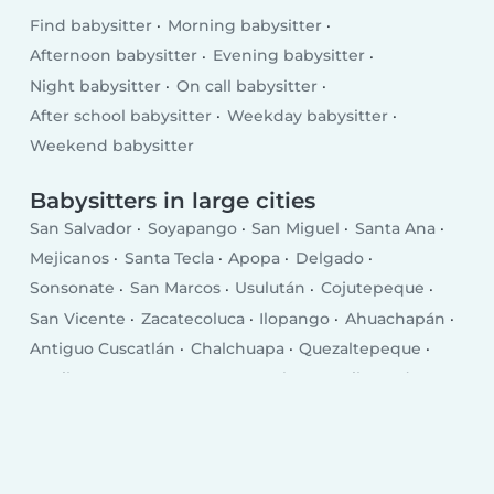
Find babysitter
Morning babysitter
Afternoon babysitter
Evening babysitter
Night babysitter
On call babysitter
After school babysitter
Weekday babysitter
Weekend babysitter
Babysitters in large cities
San Salvador
Soyapango
San Miguel
Santa Ana
Mejicanos
Santa Tecla
Apopa
Delgado
Sonsonate
San Marcos
Usulután
Cojutepeque
San Vicente
Zacatecoluca
Ilopango
Ahuachapán
Antiguo Cuscatlán
Chalchuapa
Quezaltepeque
Aguilares
Sensuntepeque
Izalco
La Libertad
Sonzacate
Zaragoza