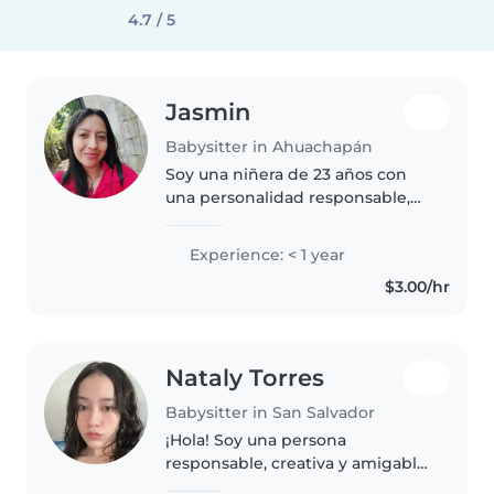
4.7 / 5
Jasmin
Babysitter in Ahuachapán
Soy una niñera de 23 años con
una personalidad responsable,
divertida y paciente. Aunque no
tengo experiencia previa, estoy
Experience: < 1 year
emocionada de cuidar a niños de
$3.00/hr
todas las edades, incluyendo..
Nataly Torres
Babysitter in San Salvador
¡Hola! Soy una persona
responsable, creativa y amigable.
Actualmente, estoy cursando