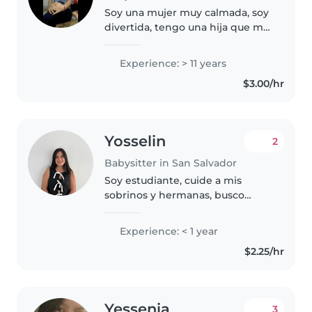
Soy una mujer muy calmada, soy
divertida, tengo una hija que me
ayuda ah como ser mejor en
todo esto, soy una persona muy
Experience: > 11 years
honrada y sobre todo muy
$3.00/hr
cuidadosa
Yosselin
2
Babysitter in San Salvador
Soy estudiante, cuide a mis
sobrinos y hermanas, busco
sacarme un extra.
Experience: < 1 year
$2.25/hr
Yessenia
3