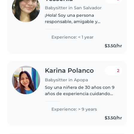
Babysitter in San Salvador
¡Hola! Soy una persona
responsable, amigable y
paciente, ideal para cuidar de tus
niños. Aunque no tengo
Experience: < 1 year
experiencia previa, tengo
$3.50/hr
habilidades como dibujar, leer
cuentos y jugar, perfectas..
Karina Polanco
2
Babysitter in Apopa
Soy una niñera de 30 años con 9
años de experiencia cuidando
principalmente a bebés y niños
pequeños. Soy conocida por ser
Experience: > 9 years
responsable, amigable y
$3.50/hr
empática. Puedo ayudar con
dibujo,..