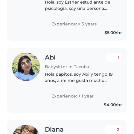
Hola, soy Esther estudiante de
psicología, soy una persona
responsable, paciente y cariñosa,
muy comprometida al cuidado,
Experience: > 5 years
trato y bienestar de los niños, me
$5.00/hr
gusta brindar un ambiente..
Abi
1
Babysitter in Tacuba
Hola papitos, soy Abi y tengo 19
años, a mi me gusta mucho
pasar tiempo con los niños, jugar
con ellos y hacer diferentes
Experience: < 1 year
actividades creativas donde su
$4.00/hr
función motora también pueda..
Diana
2