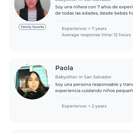
Soy una niñera con 7 años de exper
de todas las edades, desde bebés h
escolar. He trabajado en un ambient
he acompañado a..
Family favorite
Experience: > 7 years
Average response time: 12 hours
Paola
Babysitter in San Salvador
Soy una persona responsable y tran
experiencia cuidando niños pequeñ
manualidades, la música y los juego
peques entretenidos...
Experience: > 2 years