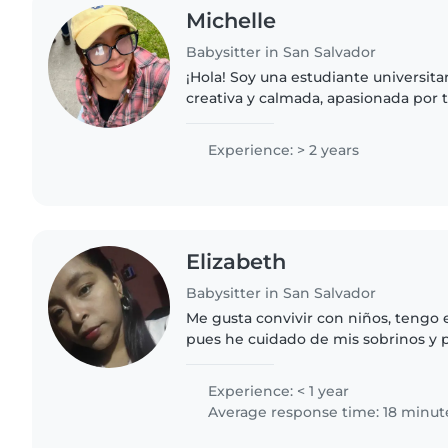
Michelle
Babysitter in San Salvador
¡Hola! Soy una estudiante universita
creativa y calmada, apasionada por 
pequeños. Aunque soy nueva en el c
habilidades como..
Experience: > 2 years
Elizabeth
Babysitter in San Salvador
Me gusta convivir con niños, tengo 
pues he cuidado de mis sobrinos y 
mucho lo que hago Me gusta compa
experiencias hacer actividades..
Experience: < 1 year
Average response time: 18 minut