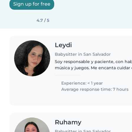
Sign up for free
4.7 / 5
Leydi
Babysitter in San Salvador
Soy responsable y paciente, con hab
música y juegos. Me encanta cuidar
(bebés, preescolares y niños en eda
dispuesto/a a..
Experience: < 1 year
Average response time: 7 hours
Ruhamy
Babysitter in San Salvador