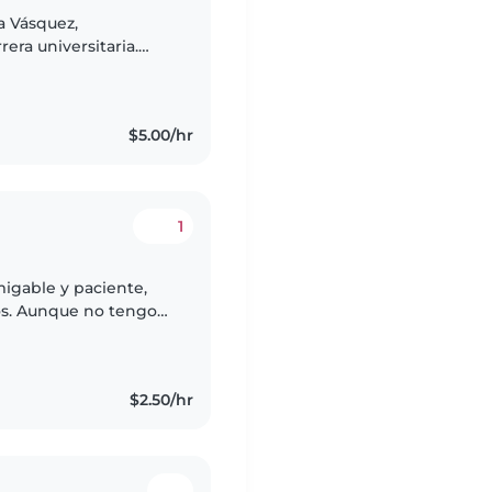
a Vásquez,
era universitaria.
e estuve rodeada de
$5.00/hr
1
migable y paciente,
ios. Aunque no tengo
la universidad y me
$2.50/hr