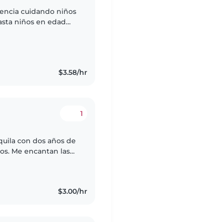
iencia cuidando niños
asta niños en edad
e de iglesia, donde
$3.58/hr
1
quila con dos años de
os. Me encantan las
s para mantener a los
$3.00/hr