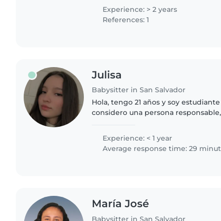
activo en voluntariados..
Experience: > 2 years
References: 1
Julisa
Babysitter in San Salvador
Hola, tengo 21 años y soy estudiante 
considero una persona responsable, 
de confianza. Disfruto cuidar niños, 
contribuir a que..
Experience: < 1 year
Average response time: 29 minu
María José
Babysitter in San Salvador