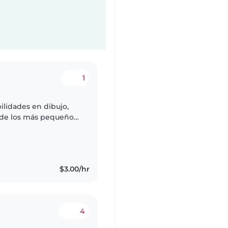
1
ilidades en dibujo,
 de los más pequeños
d de caminar). Estoy
$3.00/hr
4