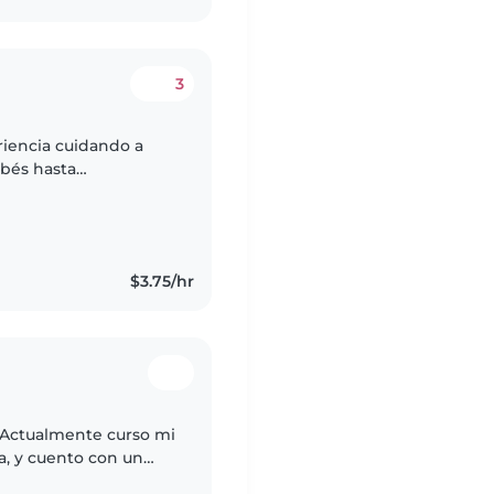
3
riencia cuidando a
ebés hasta
tiva y paciente. Tengo
$3.75/hr
 Actualmente curso mi
ía, y cuento con un
 de ser miembro