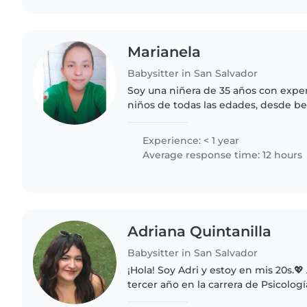
Marianela
Babysitter in San Salvador
Soy una niñera de 35 años con expe
niños de todas las edades, desde b
adolescentes. Soy responsable, crea
habilidades en dibujo, lectura,..
Experience: < 1 year
Average response time: 12 hours
Adriana Quintanilla
Babysitter in San Salvador
¡Hola! Soy Adri y estoy en mis 20s.
tercer año en la carrera de Psicolog
bachillerato en APS (salud) además