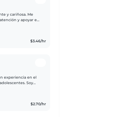
nte y cariñosa. Me
 atención y apoyar en
o organizada, puntual
$3.46/hr
on experiencia en el
 adolescentes. Soy
pleto. Me encanta
$2.70/hr