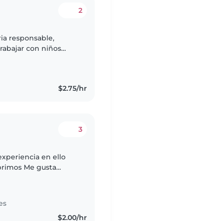
2
ria responsable,
trabajar con niños
uidado infantil, tengo
$2.75/hr
3
experiencia en ello
primos Me gusta
rtir nuevas
es
$2.00/hr