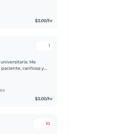
$3.00/hr
1
universitaria. Me
paciente, cariñosa y
jugar con ellos y
tes
$3.00/hr
10