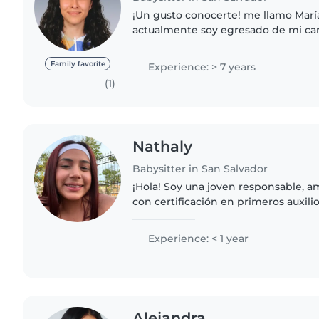
¡Un gusto conocerte! me llamo Marí
actualmente soy egresado de mi carr
Realmente amo a los niños, siempr
ellos por lo que me gusta cuidar..
Family favorite
Experience: > 7 years
(1)
Nathaly
Babysitter in San Salvador
¡Hola! Soy una joven responsable, a
con certificación en primeros auxil
experiencia formal, estoy cursando 
encanta trabajar..
Experience: < 1 year
Alejandra