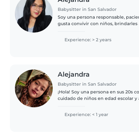
Babysitter in San Salvador
Soy una persona responsable, pacie
gusta convivir con niños, brindarles
sus actividades diarias. Me consider
y comprometida..
Experience: > 2 years
Alejandra
Babysitter in San Salvador
¡Hola! Soy una persona en sus 20s c
cuidado de niños en edad escolar y
madre y tengo un bachillerato com
hacer manualidades y..
Experience: < 1 year