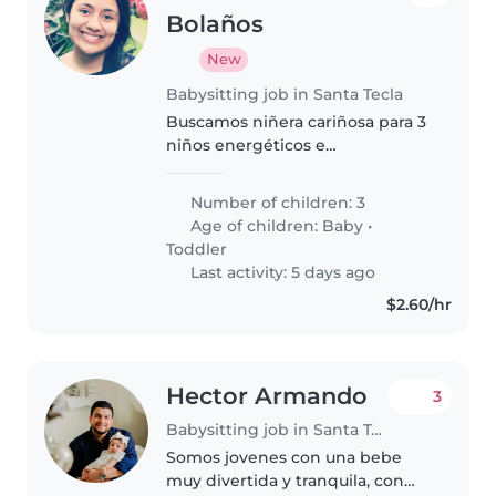
Bolaños
New
Babysitting job in Santa Tecla
Buscamos niñera cariñosa para 3
niños energéticos e
independientes, de 1 y 3 años.
Que disfrute cocinar y ayudar
Number of children: 3
con tareas del hogar.
Age of children:
Baby
•
Contactanos para coordinar.
Toddler
Last activity: 5 days ago
$2.60/hr
Hector Armando
3
Babysitting job in Santa Tecla
Somos jovenes con una bebe
muy divertida y tranquila, con