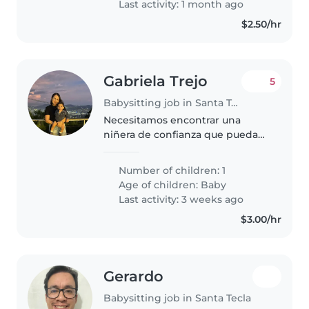
Last activity: 1 month ago
ayudando con..
$2.50/hr
Gabriela Trejo
5
Babysitting job in Santa Tecla
Necesitamos encontrar una
niñera de confianza que pueda
cuidar de nuestro bebé curioso,
enérgico e inteligente.
Number of children: 1
Buscamos a alguien con
Age of children:
Baby
experiencia que se sienta
Last activity: 3 weeks ago
cómoda realizando algunas..
$3.00/hr
Gerardo
Babysitting job in Santa Tecla