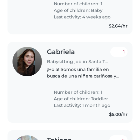
meses Necesitamos una niñera
Number of children: 1
que se sienta cómoda realizando
Age of children:
Baby
algunas tareas del hogar
Last activity: 4 weeks ago
$2.64/hr
Gabriela
1
Babysitting job in Santa Tecla
¡Hola! Somos una familia en
busca de una niñera cariñosa y
responsable para cuidar a
nuestro pequeño de 2 años.
Number of children: 1
Nuestro hijo es muy juguetón y
Age of children:
Toddler
curioso, y nos encantaría
Last activity: 1 month ago
encontrar a..
$5.00/hr