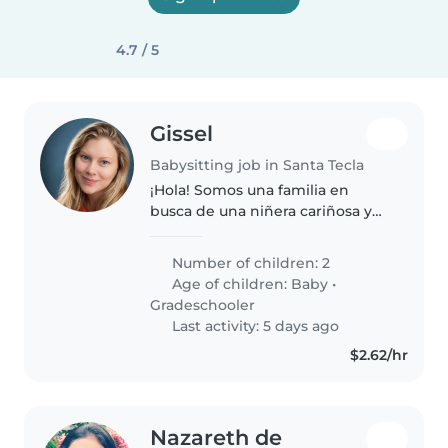
4.7 / 5
Gissel
Babysitting job in Santa Tecla
¡Hola! Somos una familia en
busca de una niñera cariñosa y
responsable para cuidar a
nuestros dos hijos, un bebé y un
Number of children: 2
niño en edad escolar. Ambos son
Age of children:
Baby
•
muy energéticos, creativos e
Gradeschooler
inteligentes...
Last activity: 5 days ago
$2.62/hr
Nazareth de