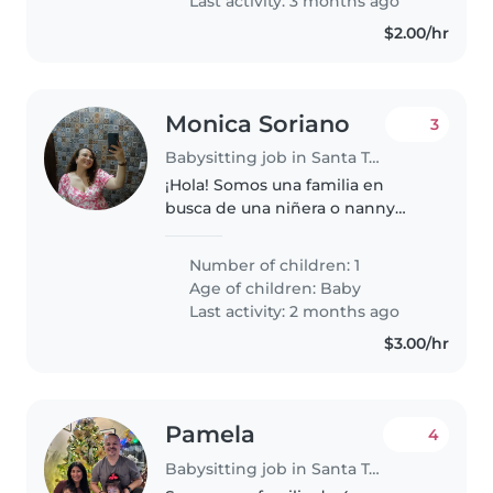
Last activity: 3 months ago
$2.00/hr
Monica Soriano
3
Babysitting job in Santa Tecla
¡Hola! Somos una familia en
busca de una niñera o nanny
responsable para cuidar a
nuestra pequeño,un bebé lleno
Number of children: 1
de energía, cariño e inteligencia.
Age of children:
Baby
Necesitamos a alguien que se
Last activity: 2 months ago
sienta..
$3.00/hr
Pamela
4
Babysitting job in Santa Tecla