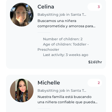
Celina
3
Babysitting job in Santa Tecla
Buscamos una niñera
comprometida y amorosa para
nuestros dos pequeños: un niño
lleno de energía y una niña
Number of children: 2
juguetona. Debe ser
Age of children:
Toddler
•
responsable, cariñosa y cómoda
Preschooler
cocinando y ayudando con..
Last activity: 3 weeks ago
$2.61/hr
Michelle
2
Babysitting job in Santa Tecla
Nuestra familia está buscando
una niñera confiable que pueda
cuidar a nuestro niño uno de 3