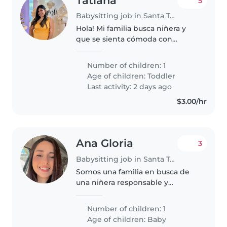
Tatiana
5
Babysitting job in Santa Tecla
Hola! Mi familia busca niñera y
que se sienta cómoda con
algunas tareas del hogar como
orden y cocina, mi hija tiene 4
Number of children: 1
años y en la mañana sería de
Age of children:
Toddler
ordenar y limpiar casa, realizar..
Last activity: 2 days ago
$3.00/hr
Ana Gloria
3
Babysitting job in Santa Tecla
Somos una familia en busca de
una niñera responsable y
cariñosa para cuidar a nuestro
bebé, que es muy energético,
Number of children: 1
juguetón y amigable.
Age of children:
Baby
Necesitamos a alguien cómodo/a