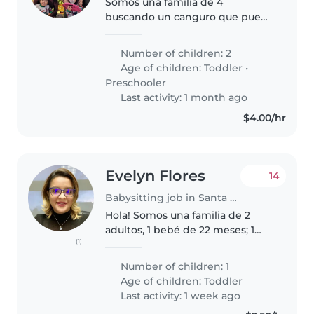
Somos una familia de 4
buscando un canguro que pueda
cuidar de nuestras dos hijas
cariñosas, energéticas y muy
Number of children: 2
creativas, una en edad
Age of children:
Toddler
•
preescolar y otra en edad de
Preschooler
guardería. Esperamos..
Last activity: 1 month ago
$4.00/hr
Evelyn Flores
14
Babysitting job in Santa Tecla
Hola! Somos una familia de 2
adultos, 1 bebé de 22 meses; 1
(1)
perrito mayor. Estamos
buscando a una niñera de
Number of children: 1
confianza que pueda cuidar a
Age of children:
Toddler
nuestra niña energética y
Last activity: 1 week ago
curiosa. Nos interesa..