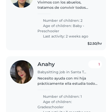
Vivimos con los abuelos,
tratamos de convivir todos
juntos, cada uno de nosotros es
pilar fundamental, por lo que
Number of children: 2
necesitamos a alguien que nos
Age of children:
Baby
•
ayude con nuestros hijos
Preschooler
Last activity: 2 weeks ago
$2.50/hr
Anahy
1
Babysitting job in Santa Tecla
Necesito ayuda con mi hija
prácticamente ella estudia todo
el día, necesito alguien que haga
los labores en casa
Number of children: 1
Age of children:
Gradeschooler