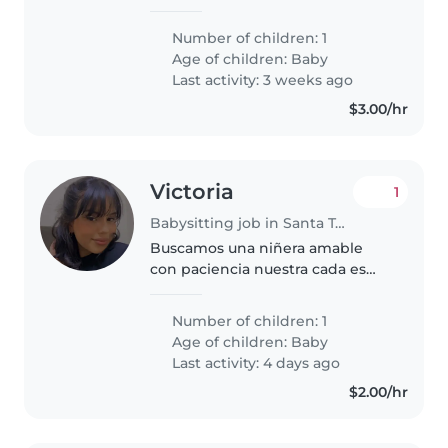
buen ambiente y respeto
Number of children: 1
Age of children:
Baby
Last activity: 3 weeks ago
$3.00/hr
Victoria
1
Babysitting job in Santa Tecla
Buscamos una niñera amable
con paciencia nuestra cada es
pequeña Somos una familia de
tres ambos trabajamos de noche
Number of children: 1
nuestro dia fijo es sabado y
Age of children:
Baby
domingo de descanso Nuestra
Last activity: 4 days ago
bebe tiene..
$2.00/hr