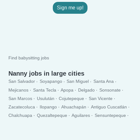
Sign me up!
Find babysitting jobs
Nanny jobs in large cities
San Salvador
Soyapango
San Miguel
Santa Ana
Mejicanos
Santa Tecla
Apopa
Delgado
Sonsonate
San Marcos
Usulután
Cojutepeque
San Vicente
Zacatecoluca
Ilopango
Ahuachapán
Antiguo Cuscatlán
Chalchuapa
Quezaltepeque
Aguilares
Sensuntepeque
Izalco
La Libertad
Sonzacate
Zaragoza