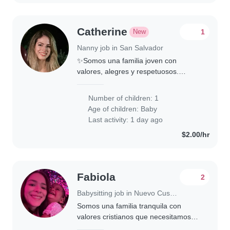
Catherine
New
1
Nanny job in San Salvador
✨Somos una familia joven con
valores, alegres y respetuosos.
Nuestra familia esta formada por dos
adultos (mamá y papá) un bebe de 6
Number of children: 1
meses y un perrito pequeño.
Age of children:
Baby
Queremos tener una..
Last activity: 1 day ago
$2.00/hr
Fabiola
2
Babysitting job in Nuevo Cuscatlán
Somos una familia tranquila con
valores cristianos que necesitamos
ayuda