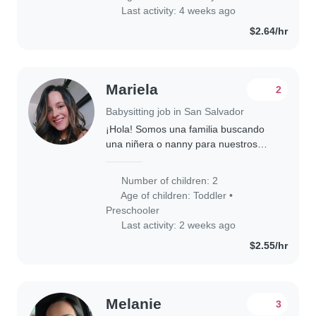
tareas del hogar
Last activity: 4 weeks ago
$2.64/hr
Mariela
2
Babysitting job in San Salvador
¡Hola! Somos una familia buscando
una niñera o nanny para nuestros
dos pequeños, un niño en edad
preescolar y una niña en edad de
Number of children: 2
guardería. Nuestros hijos son muy
Age of children:
Toddler
•
energéticos, curiosos..
Preschooler
Last activity: 2 weeks ago
$2.55/hr
Melanie
3