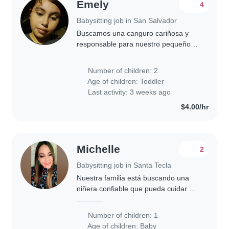
Emely
4
Babysitting job in San Salvador
Buscamos una canguro cariñosa y
responsable para nuestro pequeño
de 3 años. Queremos a alguien que
sepa ayudar con las tareas y le guste
Number of children: 2
jugar, y que pueda cuidarlo en
Age of children:
Toddler
nuestro hogar...
Last activity: 3 weeks ago
$4.00/hr
Michelle
2
Babysitting job in Santa Tecla
Nuestra familia está buscando una
niñera confiable que pueda cuidar a
nuestro niño uno de 3 meses
Necesitamos una niñera que se
Number of children: 1
sienta cómoda realizando algunas
Age of children:
Baby