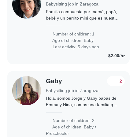
Babysitting job in Zaragoza
Familia compuesta por mamá, papá,
bebé y un perrito mini que es nuestro
hijito peludo.
Number of children: 1
Age of children:
Baby
Last activity: 5 days ago
$2.00/hr
Gaby
2
Babysitting job in Zaragoza
Hola, somos Jorge y Gaby papás de
Emma y Nina, somos una familia que
anda buscando apoyo en casa
especialmente cuidando de nuestras
Number of children: 2
dos hijas. Emma tiene 4 años y va al
Age of children:
Baby
•
kinder toda..
Preschooler