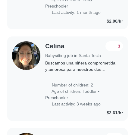
año y medio y una niña de..
Preschooler
Last activity: 1 month ago
$2.00/hr
Celina
3
Babysitting job in Santa Tecla
Buscamos una niñera comprometida
y amorosa para nuestros dos
pequeños: un niño lleno de energía y
una niña juguetona. Debe ser
Number of children: 2
responsable, cariñosa y cómoda
Age of children:
Toddler
•
cocinando y ayudando con..
Preschooler
Last activity: 3 weeks ago
$2.61/hr