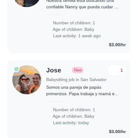
Nuestra familia está buscando una
confiable Nanny que pueda cuidar de
nuestra bebé de 15 meses. Nos
gustaría una persona que se sienta
Number of children: 1
cómoda haciendo tareas del hogar.
Age of children:
Baby
También buscamos..
Last activity: 1 week ago
$3.00/hr
Jose
New
1
Babysitting job in San Salvador
Somos una pareja de papás
primerizos. Papa trabaja y mamá está
en casa. Nos gusta mucho la
naturaleza y buscamos poder ofrecer
Number of children: 1
una oportunidad de largo plazo.
Age of children:
Baby
Buscamos alguien que..
Last activity: today
$3.00/hr