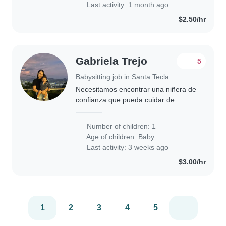
Last activity: 1 month ago
$2.50/hr
Gabriela Trejo
5
Babysitting job in Santa Tecla
Necesitamos encontrar una niñera de
confianza que pueda cuidar de
nuestro bebé curioso, enérgico e
inteligente. Buscamos a alguien con
Number of children: 1
experiencia que se sienta cómoda
Age of children:
Baby
realizando algunas..
Last activity: 3 weeks ago
$3.00/hr
1
2
3
4
5