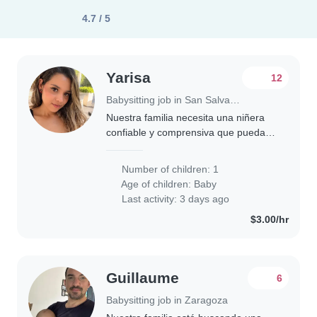
4.7 / 5
Yarisa
12
Babysitting job in San Salvador
Nuestra familia necesita una niñera
confiable y comprensiva que pueda
cuidar de nuestro bebé curioso,
enérgico y hablador. Estamos
Number of children: 1
buscando alguien que se sienta
Age of children:
Baby
cómodo/a realizando..
Last activity: 3 days ago
$3.00/hr
Guillaume
6
Babysitting job in Zaragoza