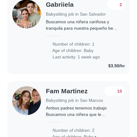
Gabriiela
2
Babysitting job in San Salvador
Buscamos una niñera cariñosa y
tranquila para nuestra pequeño bebé.
Le encantan los niños calmados y
amigables. Preferimos que sea
Number of children: 1
responsable y con experiencia en
Age of children:
Baby
bebés. ¿Podemos..
Last activity: 1 week ago
$3.50/hr
Fam Martinez
10
Babysitting job in San Marcos
Ambos padres tenemos trabajo
Buscamos una niñera que le
apasione cuidar niños, que sea
amable, comprensiva, paciente y
Number of children: 2
responsable. Tenemos una bebe de 1
Age of children:
Baby
•